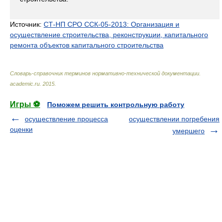
Источник:
СТ-НП СРО ССК-05-2013: Организация и
осуществление строительства, реконструкции, капитального
ремонта объектов капитального строительства
Словарь-справочник терминов нормативно-технической документации
.
academic.ru
.
2015
.
Игры ⚽
Поможем решить контрольную работу
осуществление процесса
осуществлении погребения
оценки
умершего