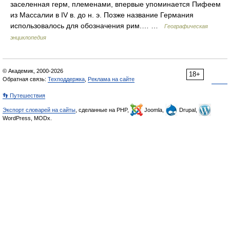
заселенная герм, племенами, впервые упоминается Пифеем
из Массалии в IV в. до н. э. Позже название Германия
использовалось для обозначения рим.… …
Географическая
энциклопедия
© Академик, 2000-2026
18+
Обратная связь:
Техподдержка
,
Реклама на сайте
👣 Путешествия
Экспорт словарей на сайты
, сделанные на PHP,
Joomla,
Drupal,
WordPress, MODx.